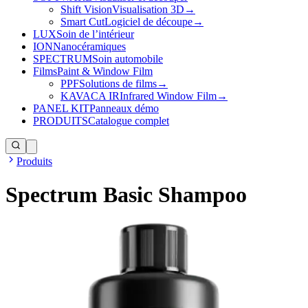
Shift Vision
Visualisation 3D
→
Smart Cut
Logiciel de découpe
→
LUX
Soin de l’intérieur
ION
Nanocéramiques
SPECTRUM
Soin automobile
Films
Paint & Window Film
PPF
Solutions de films
→
KAVACA IR
Infrared Window Film
→
PANEL KIT
Panneaux démo
PRODUITS
Catalogue complet
Produits
Spectrum Basic Shampoo