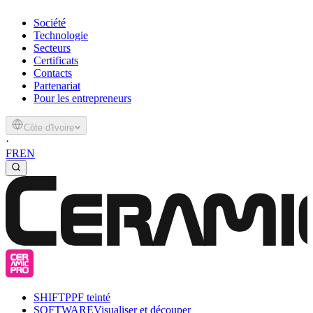
Société
Technologie
Secteurs
Certificats
Contacts
Partenariat
Pour les entrepreneurs
Côte d'Ivoire
·
FR
EN
SHIFT
PPF teinté
SOFTWARE
Visualiser et découper