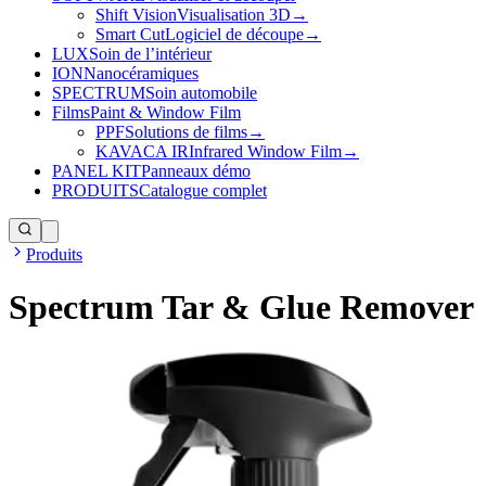
Shift Vision
Visualisation 3D
→
Smart Cut
Logiciel de découpe
→
LUX
Soin de l’intérieur
ION
Nanocéramiques
SPECTRUM
Soin automobile
Films
Paint & Window Film
PPF
Solutions de films
→
KAVACA IR
Infrared Window Film
→
PANEL KIT
Panneaux démo
PRODUITS
Catalogue complet
Produits
Spectrum Tar & Glue Remover