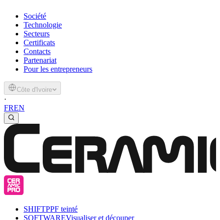
Société
Technologie
Secteurs
Certificats
Contacts
Partenariat
Pour les entrepreneurs
Côte d'Ivoire
·
FR
EN
SHIFT
PPF teinté
SOFTWARE
Visualiser et découper