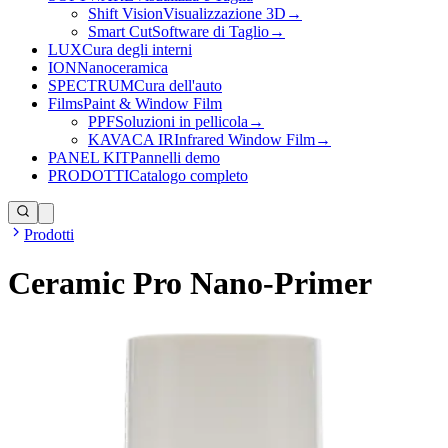
Shift Vision
Visualizzazione 3D
→
Smart Cut
Software di Taglio
→
LUX
Cura degli interni
ION
Nanoceramica
SPECTRUM
Cura dell'auto
Films
Paint & Window Film
PPF
Soluzioni in pellicola
→
KAVACA IR
Infrared Window Film
→
PANEL KIT
Pannelli demo
PRODOTTI
Catalogo completo
Prodotti
Ceramic Pro Nano-Primer