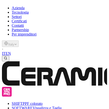
Azienda
Tecnologia
Settori
Certificati
Contatti
Partnership
Per imprenditori
Italy
·
IT
EN
SHIFT
PPF colorato
SOFTWARE
Visualizza e Taglia