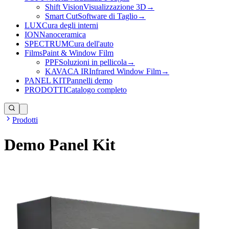
Shift Vision
Visualizzazione 3D
→
Smart Cut
Software di Taglio
→
LUX
Cura degli interni
ION
Nanoceramica
SPECTRUM
Cura dell'auto
Films
Paint & Window Film
PPF
Soluzioni in pellicola
→
KAVACA IR
Infrared Window Film
→
PANEL KIT
Pannelli demo
PRODOTTI
Catalogo completo
Prodotti
Demo Panel Kit