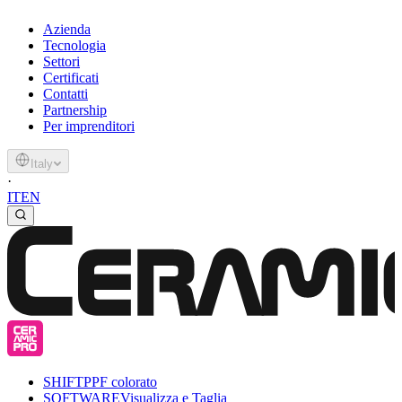
Azienda
Tecnologia
Settori
Certificati
Contatti
Partnership
Per imprenditori
Italy
·
IT
EN
SHIFT
PPF colorato
SOFTWARE
Visualizza e Taglia