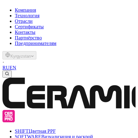
Компания
Технология
Отрасли
Сертификаты
Контакты
Партнёрство
Предпринимателям
Kyrgyzstan
·
RU
EN
SHIFT
Цветная PPF
SOFTWARE
Визуализация и раскрой