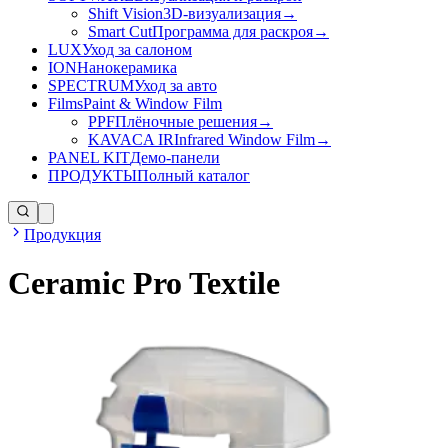
Shift Vision
3D-визуализация
→
Smart Cut
Программа для раскроя
→
LUX
Уход за салоном
ION
Нанокерамика
SPECTRUM
Уход за авто
Films
Paint & Window Film
PPF
Плёночные решения
→
KAVACA IR
Infrared Window Film
→
PANEL KIT
Демо-панели
ПРОДУКТЫ
Полный каталог
Продукция
Ceramic Pro Textile