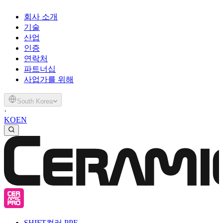
회사 소개
기술
산업
인증
연락처
파트너십
사업가를 위해
South Korea
·
KO
EN
SHIFT
컬러 PPF