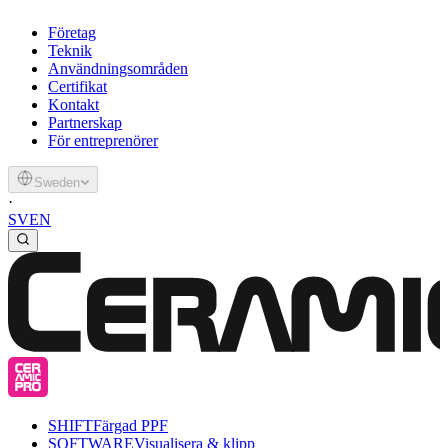
Företag
Teknik
Användningsområden
Certifikat
Kontakt
Partnerskap
För entreprenörer
Sweden
·
SV
EN
SHIFT
Färgad PPF
SOFTWARE
Visualisera & klipp