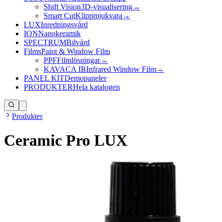
Shift Vision
3D-visualisering
→
Smart Cut
Klippmjukvara
→
LUX
Inredningsvård
ION
Nanokeramik
SPECTRUM
Bilvård
Films
Paint & Window Film
PPF
Filmlösningar
→
KAVACA IR
Infrared Window Film
→
PANEL KIT
Demopaneler
PRODUKTER
Hela katalogen
Produkter
Ceramic Pro LUX