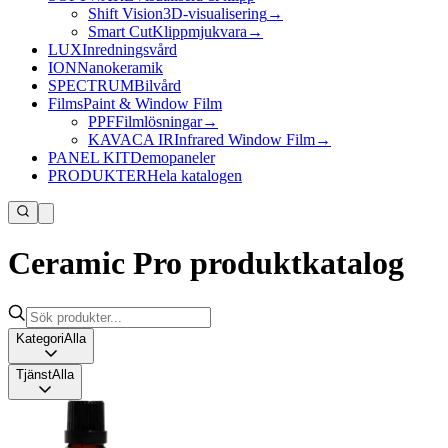
Shift Vision
3D-visualisering
→
Smart Cut
Klippmjukvara
→
LUX
Inredningsvård
ION
Nanokeramik
SPECTRUM
Bilvård
Films
Paint & Window Film
PPF
Filmlösningar
→
KAVACA IR
Infrared Window Film
→
PANEL KIT
Demopaneler
PRODUKTER
Hela katalogen
Ceramic Pro produktkatalog
Kategori
Alla
Tjänst
Alla