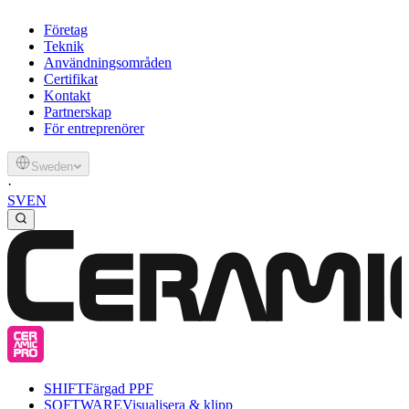
Företag
Teknik
Användningsområden
Certifikat
Kontakt
Partnerskap
För entreprenörer
Sweden
·
SV
EN
SHIFT
Färgad PPF
SOFTWARE
Visualisera & klipp