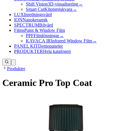
Shift Vision
3D-visualisering
→
Smart Cut
Klippmjukvara
→
LUX
Inredningsvård
ION
Nanokeramik
SPECTRUM
Bilvård
Films
Paint & Window Film
PPF
Filmlösningar
→
KAVACA IR
Infrared Window Film
→
PANEL KIT
Demopaneler
PRODUKTER
Hela katalogen
Produkter
Ceramic Pro Top Coat