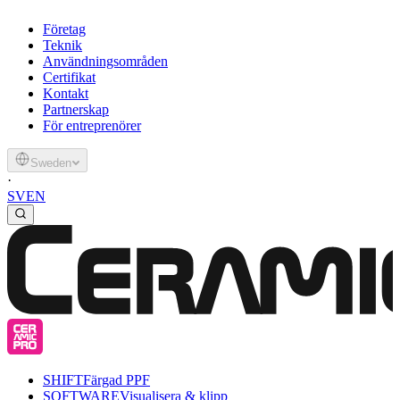
Företag
Teknik
Användningsområden
Certifikat
Kontakt
Partnerskap
För entreprenörer
Sweden
·
SV
EN
SHIFT
Färgad PPF
SOFTWARE
Visualisera & klipp