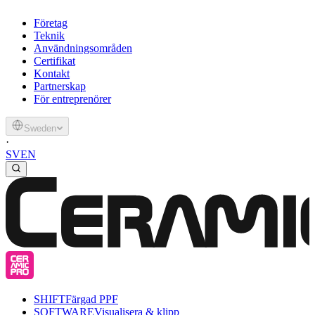
Företag
Teknik
Användningsområden
Certifikat
Kontakt
Partnerskap
För entreprenörer
Sweden
·
SV
EN
SHIFT
Färgad PPF
SOFTWARE
Visualisera & klipp