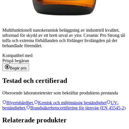
Multifunktionell nanokeramisk beläggning av industriell kvalitet,
utformad för skydd av ett brett urval av ytor. Ceramic Pro Strong tål
tuffa och extrema förhållanden och förlänger livslängden på det
behandlade föremålet.
Kompatibel med
Pris
på begäran
Begär pris
Testad och certifierad
Oberoende laboratorietester som bekräftar produktens prestanda
Blyertshårdhet.
Kemisk och miljömässig beständighet
UV-
beständighet.
Brandsäkerhetscertifiering för järnväg (EN 45545-2)
Relaterade produkter