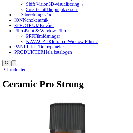
Shift Vision
3D-visualisering
→
Smart Cut
Klippmjukvara
→
LUX
Inredningsvård
ION
Nanokeramik
SPECTRUM
Bilvård
Films
Paint & Window Film
PPF
Filmlösningar
→
KAVACA IR
Infrared Window Film
→
PANEL KIT
Demopaneler
PRODUKTER
Hela katalogen
Produkter
Ceramic Pro Strong