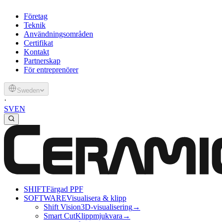
Företag
Teknik
Användningsområden
Certifikat
Kontakt
Partnerskap
För entreprenörer
Sweden
·
SV
EN
SHIFT
Färgad PPF
SOFTWARE
Visualisera & klipp
Shift Vision
3D-visualisering
→
Smart Cut
Klippmjukvara
→