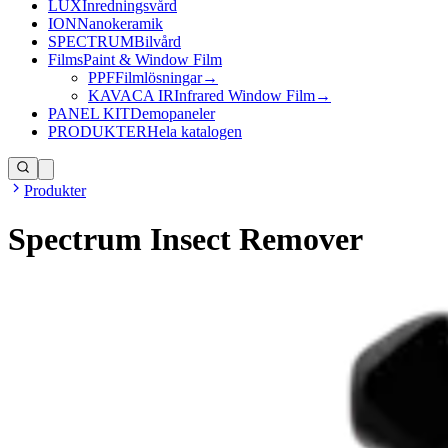
LUX
Inredningsvård
ION
Nanokeramik
SPECTRUM
Bilvård
Films
Paint & Window Film
PPF
Filmlösningar
→
KAVACA IR
Infrared Window Film
→
PANEL KIT
Demopaneler
PRODUKTER
Hela katalogen
Produkter
Spectrum Insect Remover