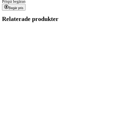
Pris
på begäran
Begär pris
Relaterade produkter
Demo Panel Kit
på begäran