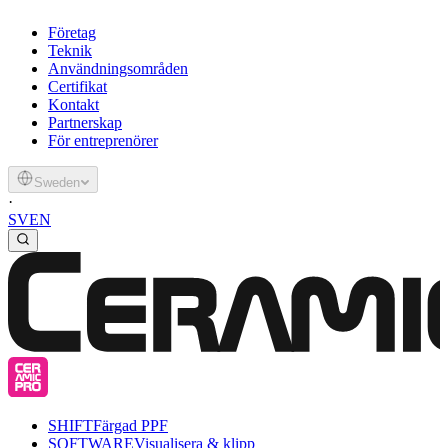
Företag
Teknik
Användningsområden
Certifikat
Kontakt
Partnerskap
För entreprenörer
Sweden
·
SV
EN
SHIFT
Färgad PPF
SOFTWARE
Visualisera & klipp