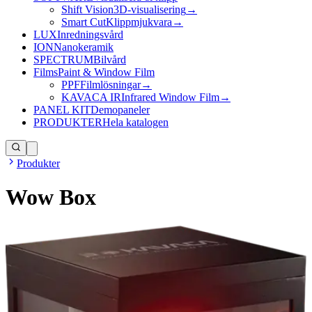
Shift Vision
3D-visualisering
→
Smart Cut
Klippmjukvara
→
LUX
Inredningsvård
ION
Nanokeramik
SPECTRUM
Bilvård
Films
Paint & Window Film
PPF
Filmlösningar
→
KAVACA IR
Infrared Window Film
→
PANEL KIT
Demopaneler
PRODUKTER
Hela katalogen
Produkter
Wow Box