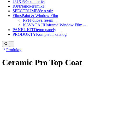
LUX
Péče o interiér
ION
Nanokeramika
SPECTRUM
Péče o vůz
Films
Paint & Window Film
PPF
Fóliová řešení
→
KAVACA IR
Infrared Window Film
→
PANEL KIT
Demo panely
PRODUKTY
Kompletní katalog
Produkty
Ceramic Pro Top Coat