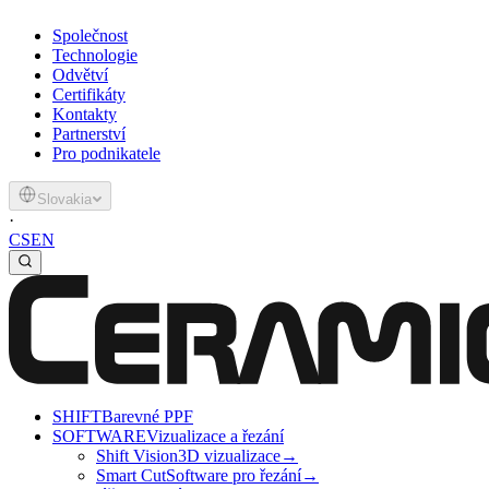
Společnost
Technologie
Odvětví
Certifikáty
Kontakty
Partnerství
Pro podnikatele
Slovakia
·
CS
EN
SHIFT
Barevné PPF
SOFTWARE
Vizualizace a řezání
Shift Vision
3D vizualizace
→
Smart Cut
Software pro řezání
→