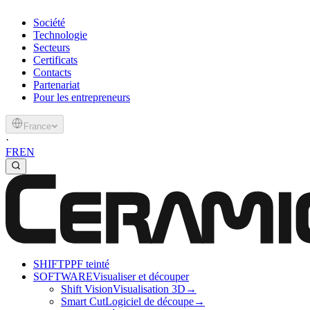
Société
Technologie
Secteurs
Certificats
Contacts
Partenariat
Pour les entrepreneurs
France
·
FR
EN
SHIFT
PPF teinté
SOFTWARE
Visualiser et découper
Shift Vision
Visualisation 3D
→
Smart Cut
Logiciel de découpe
→