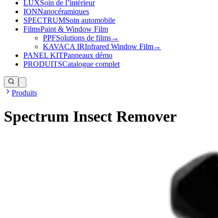
LUX
Soin de l’intérieur
ION
Nanocéramiques
SPECTRUM
Soin automobile
Films
Paint & Window Film
PPF
Solutions de films
→
KAVACA IR
Infrared Window Film
→
PANEL KIT
Panneaux démo
PRODUITS
Catalogue complet
Produits
Spectrum Insect Remover