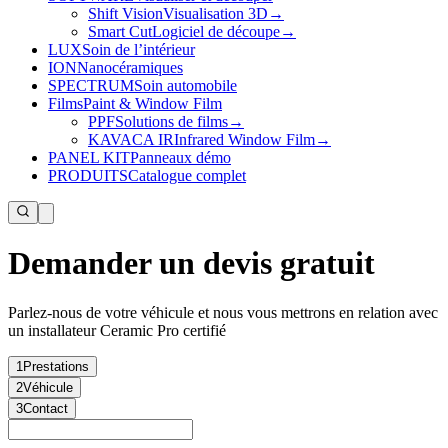
Shift Vision
Visualisation 3D
→
Smart Cut
Logiciel de découpe
→
LUX
Soin de l’intérieur
ION
Nanocéramiques
SPECTRUM
Soin automobile
Films
Paint & Window Film
PPF
Solutions de films
→
KAVACA IR
Infrared Window Film
→
PANEL KIT
Panneaux démo
PRODUITS
Catalogue complet
Demander un devis gratuit
Parlez-nous de votre véhicule et nous vous mettrons en relation avec
un installateur Ceramic Pro certifié
1
Prestations
2
Véhicule
3
Contact