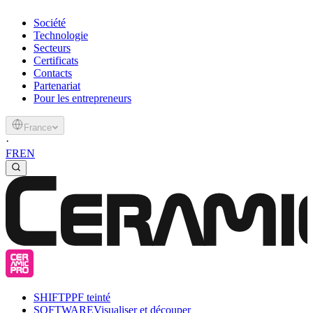
Société
Technologie
Secteurs
Certificats
Contacts
Partenariat
Pour les entrepreneurs
France
·
FR
EN
SHIFT
PPF teinté
SOFTWARE
Visualiser et découper