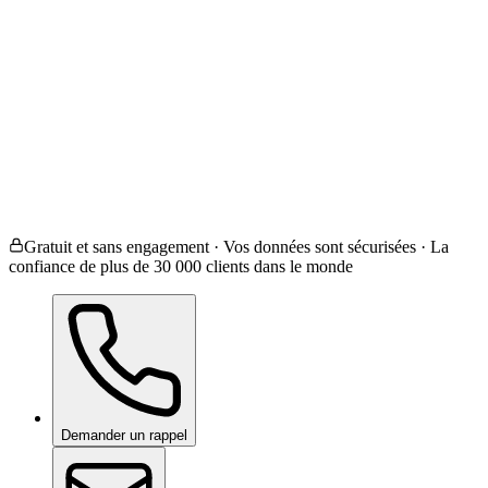
Revêtement céramique
Film de protection de peintur
Films teintés
Correction de peinture
Je ne sais pas / Autre
Gratuit et sans engagement · Vos données sont sécurisées · La
confiance de plus de 30 000 clients dans le monde
Demander un rappel