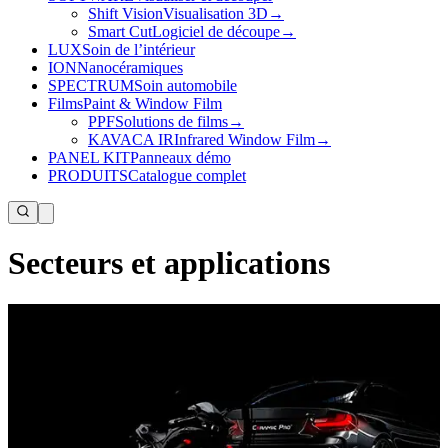
Shift Vision
Visualisation 3D
→
Smart Cut
Logiciel de découpe
→
LUX
Soin de l’intérieur
ION
Nanocéramiques
SPECTRUM
Soin automobile
Films
Paint & Window Film
PPF
Solutions de films
→
KAVACA IR
Infrared Window Film
→
PANEL KIT
Panneaux démo
PRODUITS
Catalogue complet
Secteurs et applications