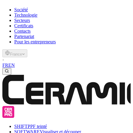
Société
Technologie
Secteurs
Certificats
Contacts
Partenariat
Pour les entrepreneurs
France
·
FR
EN
SHIFT
PPF teinté
SOFTWARE
Visualiser et découper