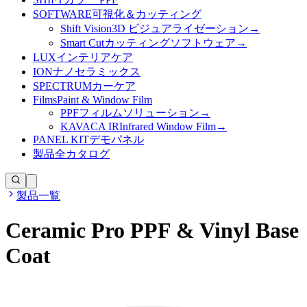
SOFTWARE
可視化＆カッティング
Shift Vision
3D ビジュアライゼーション
→
Smart Cut
カッティングソフトウェア
→
LUX
インテリアケア
ION
ナノセラミックス
SPECTRUM
カーケア
Films
Paint & Window Film
PPF
フィルムソリューション
→
KAVACA IR
Infrared Window Film
→
PANEL KIT
デモパネル
製品
全カタログ
製品一覧
Ceramic Pro PPF & Vinyl Base
Coat