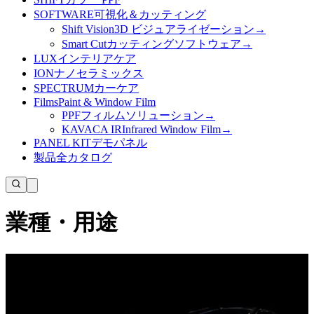
SOFTWARE
可視化＆カッティング
Shift Vision
3D ビジュアライゼーション
→
Smart Cut
カッティングソフトウェア
→
LUX
インテリアケア
ION
ナノセラミックス
SPECTRUM
カーケア
Films
Paint & Window Film
PPF
フィルムソリューション
→
KAVACA IR
Infrared Window Film
→
PANEL KIT
デモパネル
製品
全カタログ
業種・用途