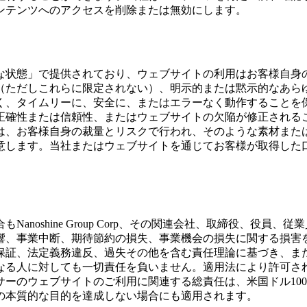
ンテンツへのアクセスを削除または無効にします。
な状態」で提供されており、ウェブサイトの利用はお客様自身
（ただしこれらに限定されない）、明示的または黙示的なあら
く、タイムリーに、安全に、またはエラーなく動作することを
正確性または信頼性、またはウェブサイトの欠陥が修正される
は、お客様自身の裁量とリスクで行われ、そのような素材また
意します。当社またはウェブサイトを通じてお客様が取得した
。
noshine Group Corp、その関連会社、取締役、役
響、事業中断、期待節約の損失、事業機会の損失に関する損害
保証、法定義務違反、過失その他を含む責任理論に基づき、ま
対しても一切責任を負いません。適用法により許可される最大限の範
ーのウェブサイトのご利用に関連する総責任は、米国ドル100ド
の本質的な目的を達成しない場合にも適用されます。