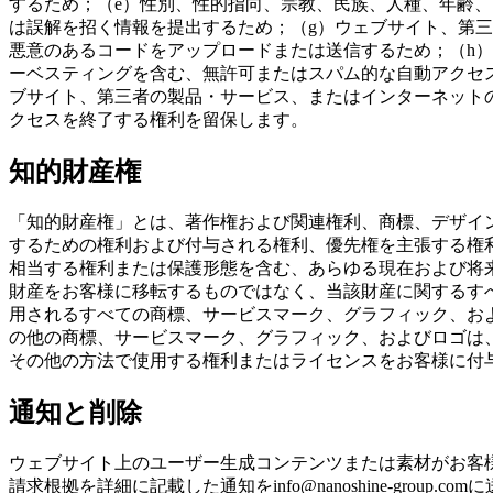
するため；（e）性別、性的指向、宗教、民族、人種、年齢
は誤解を招く情報を提出するため；（g）ウェブサイト、第
悪意のあるコードをアップロードまたは送信するため；（h）ス
ーベスティングを含む、無許可またはスパム的な自動アクセス
ブサイト、第三者の製品・サービス、またはインターネット
クセスを終了する権利を留保します。
知的財産権
「知的財産権」とは、著作権および関連権利、商標、デザイ
するための権利および付与される権利、優先権を主張する権
相当する権利または保護形態を含む、あらゆる現在および将来の法定
財産をお客様に移転するものではなく、当該財産に関するすべての権
用されるすべての商標、サービスマーク、グラフィック、およびロゴ
の他の商標、サービスマーク、グラフィック、およびロゴは、他の第
その他の方法で使用する権利またはライセンスをお客様に付
通知と削除
ウェブサイト上のユーザー生成コンテンツまたは素材がお客
請求根拠を詳細に記載した通知をinfo@nanoshine-g