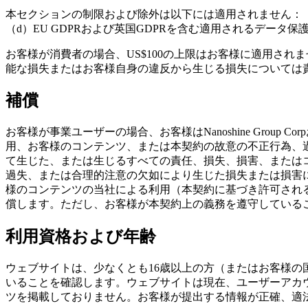
本セクションの制限および除外は以下には適用されません：（
（d）EU GDPRおよび英国GDPRを含む適用されるデー
お客様が消費者の場合、US$100の上限はお客様に適用さ
能な損失またはお客様自身の違反から生じる損失については
補償
お客様が事業ユーザーの場合、お客様はNanoshine Gro
用、お客様のコンテンツ、または本契約の故意の不正行為、
て生じた、または生じるすべての責任、損失、損害、または
過失、または合理的注意の欠如により生じた損失または損害について
様のコンテンツの当社による利用（本契約に基づき許可され
償します。ただし、お客様が本契約上の義務を遵守している
利用資格および年齢
ウェブサイトは、少なくとも16歳以上の方（またはお客様
いることを確認します。ウェブサイトは現在、ユーザーアカ
ツを掲載しておりません。お客様が提出する情報が正確、適