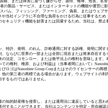
、国籍、または障害に基づく嫌がらせ、虐待、侮辱、危害、名誉
三者の製品・サービス、またはインターネットの機能や運営に
パム、フィッシング、ファーミング、偽装、またはウェブサイトのr
や当社インフラに不合理な負荷をかける行為に従事するため；
のセキュリティ機能を妨害または回避するため。当社は、禁止
ン、特許、発明、のれん、詐称通用に対する訴権、発明に関す
利、ならびに世界の一部または全部に現在または将来存在する
、コモンロー、または衡平法上の権利を意味します。本契約は、Na
利、権原、および利益は（当事者間において）Nanoshine 
はNanoshine Group Corpまたはそのライセンサ
三者の商標である場合があります。ウェブサイトの利用は、Nano
与するものではありません。
様の知的財産権を侵害し、または適用法に違反していると思わ
roup.comに送付することができます。当社はコンテンツを特定・