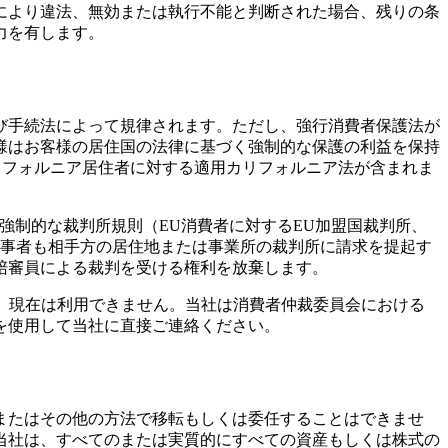
により違法、無効または執行不能と判断された場合、残りの条
力を有します。
び手続法によって規律されます。ただし、強行消費者保護法が
様はお客様の居住国の法律に基づく強制的な保護の利益を保持
はカリフォルニア居住者に対する適用カリフォルニア法が含まれま
強制的な裁判所規則（EU消費者に対するEU加盟国裁判所、
当事者も相手方の居住地または事業所の裁判所に請求を提起す
陪審員による裁判を受ける権利を放棄します。
され、現在は利用できません。当社は消費者仲裁委員会における
を使用して当社に直接ご連絡ください。
またはその他の方法で移転もしくは委任することはできませ
当社は、すべてのまたは実質的にすべての資産もしくは株式の