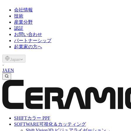
会社情報
技術
産業分野
認証
お問い合わせ
パートナーシップ
起業家の方へ
Japan
·
JA
EN
SHIFT
カラー PPF
SOFTWARE
可視化＆カッティング
Shift Vision
3D ビジュアライゼーション
→