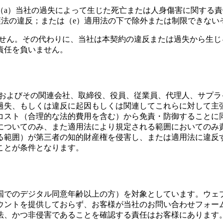
a）当社の過失によって生じた死亡または人身傷害に関する責
タ保護法の違反；または（e）適用法の下で除外または制限できな
れません。その代わりに、当社は本契約の違反または過失から生
責任を負いません。
up Corpおよびその関連会社、取締役、役員、従業員、代理人
過失、もしくは違反に起因もしくは関連してこれらに対して主
コスト（合理的な法的費用を含む）から免責・防御することに
のみ、また適用法により規定される範囲においてのみ責任を負います
る範囲）が第三者の知的財産権を侵害し、または適用法に違反
ことが条件となります。
の国でのデジタル同意年齢以上の方）を対象としています。ウェ
ウントを提供しておらず、お客様が当社のお問い合わせフォー
法、かつ非侵害であることを確認する責任はお客様にあります