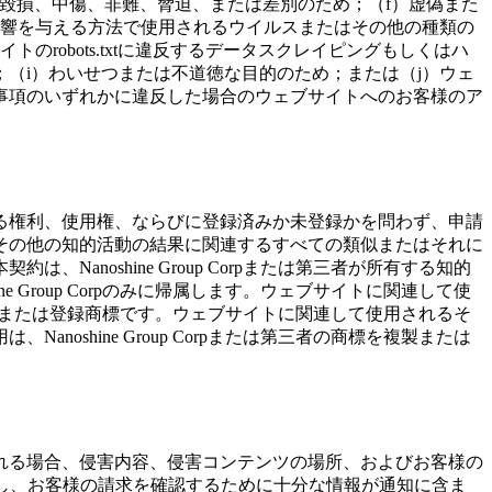
毀損、中傷、非難、脅迫、または差別のため；（f）虚偽また
影響を与える方法で使用されるウイルスまたはその他の種類の
obots.txtに違反するデータスクレイピングもしくはハ
（i）わいせつまたは不道徳な目的のため；または（j）ウェ
事項のいずれかに違反した場合のウェブサイトへのお客様のア
る権利、使用権、ならびに登録済みか未登録かを問わず、申請
その他の知的活動の結果に関連するすべての類似またはそれに
noshine Group Corpまたは第三者が所有する知的
Group Corpのみに帰属します。ウェブサイトに関連して使
ーの商標または登録商標です。ウェブサイトに関連して使用されるそ
shine Group Corpまたは第三者の商標を複製または
れる場合、侵害内容、侵害コンテンツの場所、およびお客様の
所在確認し、お客様の請求を確認するために十分な情報が通知に含ま