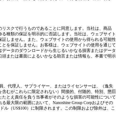
のリスクで行うものであることに同意します。当社は、商品
ゆる種類の保証を明示的に否認します。当社は、ウェブサイト
保証しません。また、ウェブサイトの使用から得られる可能性
ことを保証しません。お客様は、ウェブサイトの使用を通じて
はデータのダウンロードから生じるいかなる損害またはデータ
口頭または書面によるいかなる助言または情報も、本書で明示
員、従業員、代理人、サプライヤー、またはライセンサーは、（逸失
を含むがこれらに限定されない）間接的、付随的、特別、懲罰
たたとえ責任を負う当事者がそのような損害の可能性について
囲において、Nanoshine Group Corpおよびその
ル（US$100）に制限されます。この制限および除外は、こ