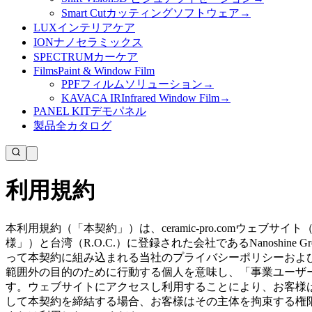
Smart Cut
カッティングソフトウェア
→
LUX
インテリアケア
ION
ナノセラミックス
SPECTRUM
カーケア
Films
Paint & Window Film
PPF
フィルムソリューション
→
KAVACA IR
Infrared Window Film
→
PANEL KIT
デモパネル
製品
全カタログ
利用規約
本利用規約（「本契約」）は、ceramic-pro.comウ
様」）と台湾（R.O.C.）に登録された会社であるNanoshine 
って本契約に組み込まれる当社のプライバシーポリシーおよ
範囲外の目的のために行動する個人を意味し、「事業ユーザ
す。ウェブサイトにアクセスし利用することにより、お客様
して本契約を締結する場合、お客様はその主体を拘束する権