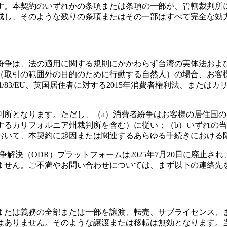
す。本契約のいずれかの条項または条項の一部が、管轄裁判所
成し、そのような残りの条項またはその一部はすべて完全な効
紛争は、法の適用に関する規則にかかわらず台湾の実体法およ
（取引の範囲外の目的のために行動する自然人）の場合、お客
1/83/EU、英国居住者に対する2015年消費者権利法、また
所となります。ただし、（a）消費者紛争はお客様の居住国の
するカリフォルニア州裁判所を含む）に従い；（b）いずれの
おいて、本契約に起因または関連するあらゆる手続きにおける
解決（ODR）プラットフォームは2025年7月20日に廃止
ません。ご不満やお問い合わせについては、まず以下の連絡先
または義務の全部または一部を譲渡、転売、サブライセンス、
はありません。そのような譲渡または移転は無効となります。