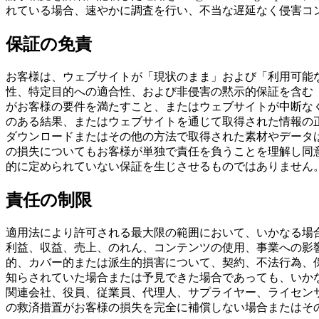
れている場合、速やかに調査を行い、不当な遅延なく侵害コ
保証の免責
お客様は、ウェブサイトが「現状のまま」および「利用可能
性、特定目的への適合性、および非侵害の黙示的保証を含む
がお客様の要件を満たすこと、またはウェブサイトが中断な
のある結果、またはウェブサイトを通じて取得された情報の
ダウンロードまたはその他の方法で取得された素材やデータ
の損失についてもお客様が単独で責任を負うことを理解し同
的に定められていない保証を生じさせるものではありません
責任の制限
適用法により許可される最大限の範囲において、いかなる場合もNa
利益、収益、売上、のれん、コンテンツの使用、事業への影
的、カバー的または派生的損害について、契約、不法行為、
知らされていた場合または予見できた場合であっても、いかなる人に
関連会社、役員、従業員、代理人、サプライヤー、ライセンサ
の救済措置がお客様の損失を完全に補償しない場合またはそ