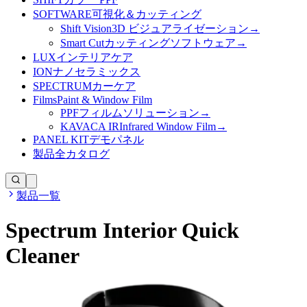
SOFTWARE
可視化＆カッティング
Shift Vision
3D ビジュアライゼーション
→
Smart Cut
カッティングソフトウェア
→
LUX
インテリアケア
ION
ナノセラミックス
SPECTRUM
カーケア
Films
Paint & Window Film
PPF
フィルムソリューション
→
KAVACA IR
Infrared Window Film
→
PANEL KIT
デモパネル
製品
全カタログ
製品一覧
Spectrum Interior Quick
Cleaner