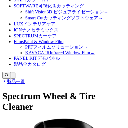
SOFTWARE
可視化＆カッティング
Shift Vision
3D ビジュアライゼーション
→
Smart Cut
カッティングソフトウェア
→
LUX
インテリアケア
ION
ナノセラミックス
SPECTRUM
カーケア
Films
Paint & Window Film
PPF
フィルムソリューション
→
KAVACA IR
Infrared Window Film
→
PANEL KIT
デモパネル
製品
全カタログ
製品一覧
Spectrum Wheel & Tire
Cleaner